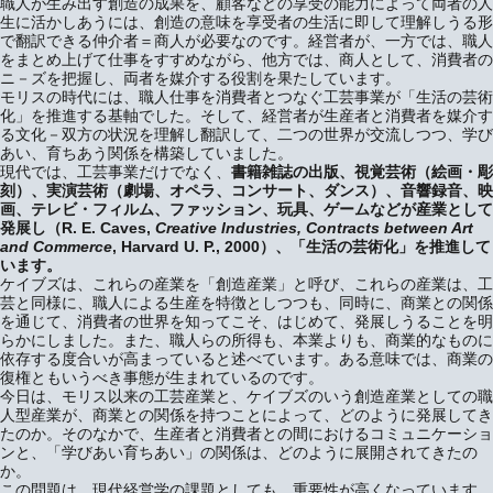
職人が生み出す創造の成果を、顧客などの享受の能力によって両者の人
生に活かしあうには、創造の意味を享受者の生活に即して理解しうる形
で翻訳できる仲介者＝商人が必要なのです。経営者が、一方では、職人
をまとめ上げて仕事をすすめながら、他方では、商人として、消費者の
ニ－ズを把握し、両者を媒介する役割を果たしています。
モリスの時代には、職人仕事を消費者とつなぐ工芸事業が「生活の芸術
化」を推進する基軸でした。そして、経営者が生産者と消費者を媒介す
る文化－双方の状況を理解し翻訳して、二つの世界が交流しつつ、学び
あい、育ちあう関係を構築していました。
現代では、工芸事業だけでなく、
書籍雑誌の出版、視覚芸術（絵画・彫
刻）、実演芸術（劇場、オペラ、コンサート、ダンス）、音響録音、映
画、テレビ・フィルム、ファッション、玩具、ゲームなどが産業として
発展し（R. E. Caves,
Creative Industries, Contracts between Art
and Commerce
, Harvard U. P., 2000）、「生活の芸術化」を推進して
います。
ケイブズは、これらの産業を「創造産業」と呼び、これらの産業は、工
芸と同様に、職人による生産を特徴としつつも、同時に、商業との関係
を通じて、消費者の世界を知ってこそ、はじめて、発展しうることを明
らかにしました。また、職人らの所得も、本業よりも、商業的なものに
依存する度合いが高まっていると述べています。ある意味では、商業の
復権ともいうべき事態が生まれているのです。
今日は、モリス以来の工芸産業と、ケイブズのいう創造産業としての職
人型産業が、商業との関係を持つことによって、どのように発展してき
たのか。そのなかで、生産者と消費者との間におけるコミュニケーショ
ンと、「学びあい育ちあい」の関係は、どのように展開されてきたの
か。
この問題は、現代経営学の課題としても、重要性が高くなっています