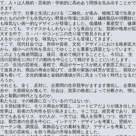
て、人々は人格的・芸術的・学術的に高めあう関係を生み出すことがで
きます。
その一方で、仕事と生活における「二極化」が進み、植物工場で生産さ
れたものの中でも生気のない野菜が市場に出回り、繊維製品や消費財に
も味気ない画一的なデザインが登場しました。低価格・量産型で、健康
にとっても、マイナスかもしれないような食品なども、貧困や格差が拡
大する中で、ス－パ－やコンビニの売り場で散見されます。
人をがっかりさせる、味気ないサービスも登場してきます。
そこで、現代社会では、所得や資産、文化・デザインにおける格差拡大
から、縮小への方向を見出してゆくことも重要な課題となっています。
このような格差問題は、後日、改めて検討することとし、今日は、‘生
活の芸術化’に向けての動向を中心として検討することにいたします。
この「生活の芸術化」過程で、商品やサービスが絶えず創意工夫によっ
て改良され、商品の寿命が延びて、企業や家族の経営が安定し、税収が
落ち着いて、文化的価値と金銭的価値が共に高まってゆく時代となるだ
ろうか。
それとも、全く、反対に、企業間の生存競争がますます激化し、企業統
合や、大規模化が進んで、社会は、貧富の格差によって分断され、憎し
みと殺戮の時代となるのか。
私たちは、その岐路に立っているのではないか。
１９世紀後半に、モリス商会が実践し、ユートピアだよりが描き出した
世界は、前者の方向性を切り拓きました。そこでは、経営者であり、親
方でもあるモリス、その人が、一方では、職人を指導しつつ、他方で
は、勤労者の住居を中心に、インテリア・デザインを考案し、壁紙や、
カーテン地、調度品、装飾品などの素材を選び、デザインを考案して、
「生活の芸術化」を担う商品の市場を開発しました。