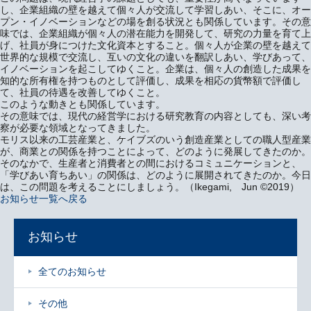
し、企業組織の壁を越えて個々人が交流して学習しあい、そこに、オー
プン・イノベーションなどの場を創る状況とも関係しています。その意
味では、企業組織が個々人の潜在能力を開発して、研究の力量を育て上
げ、社員が身につけた文化資本とすること。個々人が企業の壁を越えて
世界的な規模で交流し、互いの文化の違いを翻訳しあい、学びあって、
イノベーションを起こしてゆくこと。企業は、個々人の創造した成果を
知的な所有権を持つものとして評価し、成果を相応の貨幣額で評価し
て、社員の待遇を改善してゆくこと。
このような動きとも関係しています。
その意味では、現代の経営学における研究教育の内容としても、深い考
察が必要な領域となってきました。
モリス以来の工芸産業と、ケイブズのいう創造産業としての職人型産業
が、商業との関係を持つことによって、どのように発展してきたのか。
そのなかで、生産者と消費者との間におけるコミュニケーションと、
「学びあい育ちあい」の関係は、どのように展開されてきたのか。今日
は、この問題を考えることにしましょう。（Ikegami, Jun ©2019）
お知らせ一覧へ戻る
お知らせ
全てのお知らせ
その他