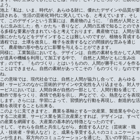
よう。
池上「私は、いま、時代が、あらゆる財に、優れたデザインや品質が要
請される、‘生活の芸術化’時代に突入している、と考えています。そし
て、このデザインという言葉には、農産物のように、「自然が人間とと
もに生み出した」色・かたち・香りなど、人間の五感で知ることのでき
る多様な要素が含まれていると考えております。農産物では、人間が直
接にかたちなどをデザインすることは難しいのですが、植物を育成する
過程では、土壌を改良し、種子を改善するなどの間接的な営みを通じ
て、農産物の形や色などに影響を与えることができます。
同様に、工業製品においても、デザインは、自然の素材を生かして人間
が道具や機械を利用して加工する中で、「自然と人間がともに生み出
す」のです。「ものづくり」とはいうものの、人間が勝手にモノを作る
ことはできません。自然の素材があってこその「ものづくり」なのです
ね。
この意味では、現代社会では、自然と人間が協力し合って、あらゆる
財・サービスのなかに芸術的デザインや文化性を入り込ませる。対人サ
ービスにおいては、人間自体が自然の一部として、人間行動を通じて、
動作で形をつくり、表情で色彩を示し、声などで、心、熱意などを表現
します。さらには、学習によって、習慣的な行動を再現し、創造的な活
動を表現することも出来る。
このように見てきますと、農業を基軸とする一次産業、製造業を中心と
する二次産業、サービス業を第三次産業とすれば、デザインは、すべて
の産業を網羅する、大産業の基本的な特徴となったのです。
そして、それらを自然と共生しながら、創造する人びと（芸術家・職
人・技術者・学術人など）と、成果を享受する人々のコミュニケーショ
ンが生まれ、双方向のコミュニケーションを通じた、互いの学習によっ