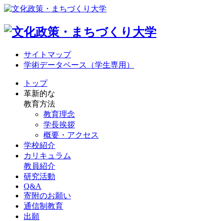
サイトマップ
学術データベース（学生専用）
トップ
革新的な
教育方法
教育理念
学長挨拶
概要・アクセス
学校紹介
カリキュラム
教員紹介
研究活動
Q&A
寄附のお願い
通信制教育
出願