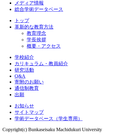
メディア情報
総合学術データベース
トップ
革新的な教育方法
教育理念
学長挨拶
概要・アクセス
学校紹介
カリキュラム・教員紹介
研究活動
Q&A
寄附のお願い
通信制教育
出願
お知らせ
サイトマップ
学術データベース（学生専用）
Copyright(c) Bunkaseisaku Machidukuri University