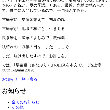
ボリ」（早上り＝早苗を植え終わる；引用者）の転。田植え
を終えた祝い。夏の季語。とある。最近、先覚に勧められ
て、俳句に入門しているので、一句読んでみた。
古民家に 早苗饗栄えて 初夏の風
古民家が 地域の核にと 生き返る
良き米を 隣家のよしみで 農作業
秋晴れの 収穫の日を また、ここで
まだ、駆け出しだすので、お許しを。
では、｢早苗饗（さなぶり）｣ の由来を本文で。（池上惇・
©Jun Ikegami 2019）
お知らせ一覧へ戻る
お知らせ
全てのお知らせ
その他